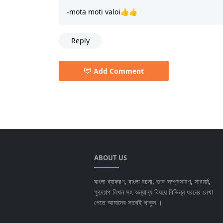
-mota moti valoi👍👍
Reply
Add Comment
ABOUT US
বাংলা ব্যাকরণ, বাংলা রচনা, ভাব-সম্প্রসারণ, সারমর্ম,
ক্ষুদেগল্প লিখন সহ অন্যান্য বিষয়ে বিভিন্ন ধরনের লেখা
পেতে আমাদের সাথেই থাকুন ।