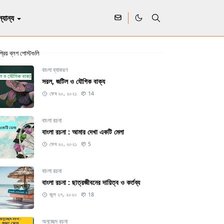
্যান্য
্রিয় ব্লগ পোস্টগুলি
বাংলা ব্যাকরণ
সরল, জটিল ও যৌগিক বাক্য
ফেব ২০, ২০২১
14
বাংলা রচনা
বাংলা রচনা : আমার দেখা একটি মেলা
ফেব ২০, ২০২১
5
বাংলা রচনা
বাংলা রচনা : ছাত্রজীবনের দায়িত্ব ও কর্তব্য
জুল ২৭, ২০২০
18
অনুচ্ছেদ রচনা