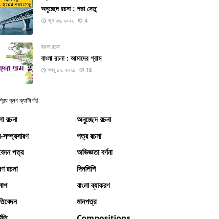
অনুচ্ছেদ রচনা : পদ্মা সেতু
জুন ২৬, ২০২২
4
বাংলা রচনা
বাংলা রচনা : আমাদের গ্রাম
জানু ১৭, ২০২১
18
্রিয় ব্লগ ক্যাটাগরি
লা রচনা
অনুচ্ছেদ রচনা
-সম্প্রসারণ
পত্র রচনা
েদন পত্র
অভিজ্ঞতা বর্ণনা
ষণ রচনা
দিনলিপি
লাপ
বাংলা ব্যাকরণ
তিবেদন
মানপত্র
মিতি
Compositions