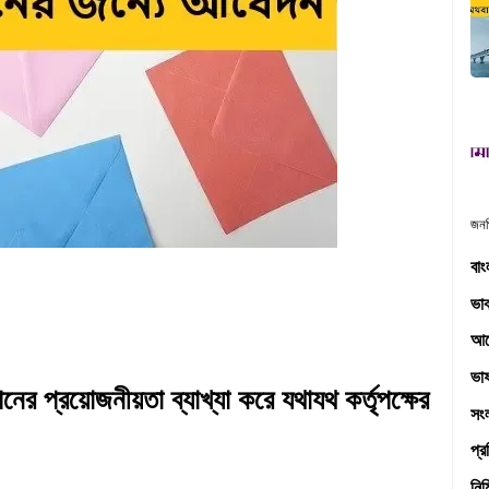
জনপ
বাং
ভাব
আব
ভা
 প্রয়োজনীয়তা ব্যাখ্যা করে যথাযথ কর্তৃপক্ষের
সং
প্র
নির্