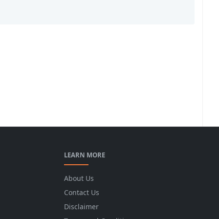
LEARN MORE
About Us
Contact Us
Disclaimer