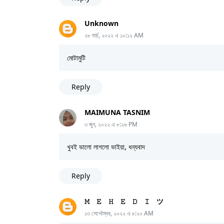
Unknown
২৮ মার্চ, ২০২২ এ ১০:১২ AM
মোটামুটি
Reply
MAIMUNA TASNIM
৩ জুন, ২০২২ এ ৮:২৬ PM
খুবই ভালো লাগলো ভাইয়া, ধন্যবাদ
Reply
𝙼 𝙴 𝙷 𝙴 𝙳 𝙸 ツ
১৩ সেপ্টেম্বর, ২০২২ এ ৮:২০ AM