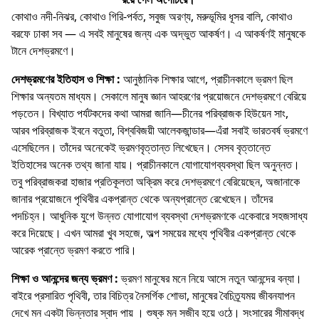
কোথাও নদী-নিঝর, কোথাও গিরি-পর্বত, সবুজ অরণ্য, মরুভূমির ধূসর বালি, কোথাও
বরফে ঢাকা সব — এ সবই মানুষের জন্য এক অদ্ভুত আকর্ষণ। এ আকর্ষণই মানুষকে
টানে দেশভ্রমণে।
দেশভ্রমণের ইতিহাস ও শিক্ষা :
আনুষ্ঠানিক শিক্ষার আগে, প্রাচীনকালে ভ্রমণ ছিল
শিক্ষার অন্যতম মাধ্যম। সেকালে মানুষ জ্ঞান আহরণের প্রয়ােজনে দেশভ্রমণে বেরিয়ে
পড়তেন। বিখ্যাত পর্যটকদের কথা আমরা জানি—চীনের পরিব্রাজক হিউয়েন সাং,
আরব পরিব্রাজক ইবনে বতুতা, বিশ্ববিজয়ী আলেকজান্ডার—এঁরা সবাই ভারতবর্ষ ভ্রমণে
এসেছিলেন। তাঁদের অনেকেই ভ্রমণবৃত্তান্ত লিখেছেন। সেসব বৃত্তান্তে
ইতিহাসের অনেক তথ্য জানা যায়। প্রাচীনকালে যােগাযােগব্যবস্থা ছিল অনুন্নত।
তবু পরিব্রাজকরা হাজার প্রতিকূলতা অক্রিম করে দেশভ্রমণে বেরিয়েছেন, অজানাকে
জানার প্রয়ােজনে পৃথিবীর একপ্রান্ত থেকে অন্যপ্রান্তে রেখেছেন। তাঁদের
পদচিহ্ন। আধুনিক যুগে উন্নত যােগাযােগ ব্যবস্থা দেশভ্রমণকে একেবারে সহজসাধ্য
করে দিয়েছে। এখন আমরা খুব সহজে, অল্প সময়ের মধ্যে পৃথিবীর একপ্রান্ত থেকে
আরেক প্রান্তে ভ্রমণ করতে পারি।
শিক্ষা ও আনন্দের জন্য ভ্রমণ :
ভ্রমণ মানুষের মনে নিয়ে আসে নতুন আনন্দের বন্যা।
বাইরে প্রসারিত পৃথিবী, তার বিচিত্র নৈসর্গিক শােভা, মানুষের বৈচিত্র্যময় জীবনযাপন
দেখে মন একটা ভিন্নতার স্বাদ পায় । শুষ্ক মন সজীব হয়ে ওঠে। সংসারের সীমাবদ্ধ