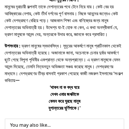
মানুষের দূরাচারী কল্পনাই তাকে দেশান্তরের পথে টেনে নিয়ে যায়। কেউ বের হয়
আবিষ্কারের নেশায়, কেউ তীর্থ দর্শনের পূর্ণ বাসনায়। নিছক আনন্দের জন্যেও কেউ
কেউ দেশভ্রমণে বেরিয়ে পড়ে। আজকাল শিক্ষা এবং বাণিজ্যের জন্য মানুষ
দেশান্তরের অভিযাত্রী হয়। উদ্দেশ্য যা-ই হােক না কেন, এ কথা অনস্বীকার্য যে,
ভ্রমণ মানুষকে আনন্দ দেয়, অন্তরকে উদার করে, জ্ঞানকে করে প্রসারিত।
উপসংহার :
ভ্রমণ মানুষের স্বভাবসিদ্ধ। সুদূরের আকর্ষণে মানুষ প্রাচীনকাল থেকেই
দেশান্তরের অভিযাত্রী হয়েছে। অজানাকে জানা, অচেনাকে চেনার দুর্বার আকর্ষণে
ছুটে গেছে বিপুলা পৃথিবীর একপ্রান্ত থেকে অন্যপ্রান্তে। এ ভ্রমণ মানুষকে যেমন
আনন্দ দিয়েছে, তেমনি নিত্যনতুন অভিজ্ঞতা সঞ্চয় করেছে মানুষ। দেশভ্রমণের
মাধ্যমে। দেশভ্রমণের তীব্র বাসনাই প্রকাশ পেয়েছে কাজী নজরুল ইসলামের ‘সংকল্প
কবিতায়ー
‘থাকব না ক বদ্ধ ঘরে
দেখব এবার জগক্টাকে
কেমন করে ঘুরছে মানুষ
যুগান্তরের ঘূর্ণিপাকে।'
You may also like...