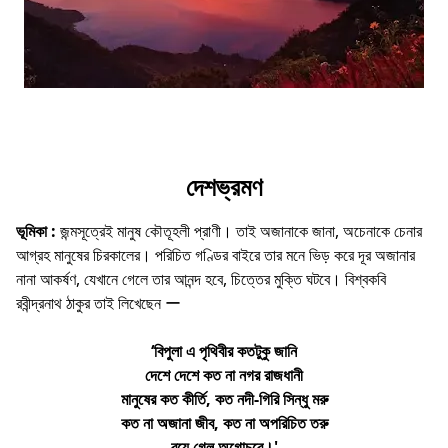
দেশভ্রমণ
ভূমিকা :
জন্মসূত্রেই মানুষ কৌতূহলী প্রাণী। তাই অজানাকে জানা, অচেনাকে চেনার
আগ্রহ মানুষের চিরকালের। পরিচিত গণ্ডির বাইরে তার মনে ভিড় করে দূর অজানার
নানা আকর্ষণ, যেখানে গেলে তার আনন্দ হবে, চিত্তের মুক্তি ঘটবে। বিশ্বকবি
রবীন্দ্রনাথ ঠাকুর তাই লিখেছেন ー
‘বিপুলা এ পৃথিবীর কতটুকু জানি
দেশে দেশে কত না নগর রাজধানী
মানুষের কত কীর্তি, কত নদী-গিরি সিন্ধু মরু
কত না অজানা জীব, কত না অপরিচিত তরু
রয়ে গেল অগােচরে।'