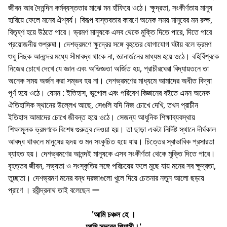
জীবন আর দৈনন্দিন কর্মব্যস্ততার মাঝে মন হাঁফিয়ে ওঠে। ক্ষুদ্রতা, সংকীর্ণতায় মানুষ
হারিয়ে ফেলে মনের ঐশ্বর্য। বিরূপ বাস্তবতার কারণে অনেক সময় মানুষের মন রুক্ষ,
বিতৃষ্ণ হয়ে উঠতে পারে। ভ্রমণ মানুষকে এসব থেকে মুক্তি দিতে পারে, দিতে পারে
প্রয়ােজনীয় শুশ্রুষা। দেশভ্রমণে ক্ষুদ্রের সঙ্গে বৃহতের যােগাযােগ ঘটায় বলে ভ্রমণ
শুধু নিছক আনন্দের মধ্যে সীমাবদ্ধ থাকে না, জ্ঞানার্জনের মাধ্যম হয়ে ওঠে। বহির্বিশ্বকে
নিজের চোখে দেখে যে জ্ঞান এবং অভিজ্ঞতা অর্জিত হয়, প্রাচীরঘেরা বিদ্যায়তনে তা
অনেক সময় অর্জন করা সম্ভব হয় না। দেশভ্রমণের মাধ্যমে আমাদের অধীত বিদ্যা
পূর্ণ হয়ে ওঠে। যেমন : ইতিহাস, ভূগােল এবং পরিবেশ বিজ্ঞানের বইতে এমন অনেক
ঐতিহাসিক স্থানের উল্লেখ আছে, সেগুলি যদি নিজ চোখে দেখি, তখন প্রাচীন
ইতিহাস আমাদের চোখে জীবন্ত হয়ে ওঠে। সেজন্য আধুনিক শিক্ষাব্যবস্থায়
শিক্ষামূলক ভ্রমণকে বিশেষ গুরুত্ব দেওয়া হয়। তা ছাড়া একটা নির্দিষ্ট স্থানে দীর্ঘকাল
আবদ্ধ থাকলে মানুষের হৃদয় ও মন সংকুচিত হয়ে যায়। চিত্তের স্বাভাবিক প্রসারতা
ব্যাহত হয়। দেশভ্রমণের আনন্দই মানুষকে এসব সংকীর্ণতা থেকে মুক্তি দিতে পারে।
বৃহত্তর জীবন, সভ্যতা ও সংস্কৃতির সঙ্গে পরিচয়ের ফলে মুছে যায় মনের সব ক্ষুদ্রতা,
তুচ্ছতা। দেশভ্রমণ মনের বন্ধ দরজাগুলাে খুলে দিয়ে চেতনার নতুন আলাে ছড়ায়
প্রাণে । রবীন্দ্রনাথ তাই বলেছেন ー
'আমি চঞ্চল হে ।
আমি সুদূরের পিয়াসী।'