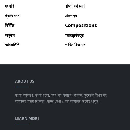
সংলাপ
বাংলা ব্যাকরণ
প্রতিবেদন
মানপত্র
নির্মিতি
Compositions
অনুবাদ
আমন্ত্রণপত্র
স্মারকলিপি
পারিভাষিক শব্দ
ABOUT US
বাংলা ব্যাকরণ, বাংলা রচনা, ভাব-সম্প্রসারণ, সারমর্ম, ক্ষুদেগল্প লিখন সহ
অন্যান্য বিষয়ে বিভিন্ন ধরনের লেখা পেতে আমাদের সাথেই থাকুন ।
LEARN MORE