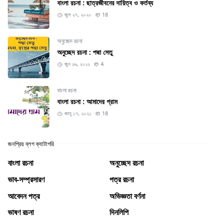
বাংলা রচনা : ছাত্রজীবনের দায়িত্ব ও কর্তব্য
জুল ২৭, ২০২০
18
অনুচ্ছেদ রচনা
অনুচ্ছেদ রচনা : পদ্মা সেতু
জুন ২৬, ২০২২
4
বাংলা রচনা
বাংলা রচনা : আমাদের গ্রাম
জানু ১৭, ২০২১
18
জনপ্রিয় ব্লগ ক্যাটাগরি
বাংলা রচনা
অনুচ্ছেদ রচনা
ভাব-সম্প্রসারণ
পত্র রচনা
আবেদন পত্র
অভিজ্ঞতা বর্ণনা
ভাষণ রচনা
দিনলিপি