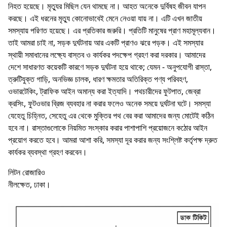
নিহত হয়েছে। মৃত্যুর মিছিল যেন থামছে না। আহত অনেকে দুর্বিষহ জীবন যাপন
করছে। এই ধরনের মৃত্যু কোনােভাবেই মেনে নেওয়া যায় না। এটি এখন জাতীয়
সমস্যায় পরিণত হয়েছে। এর প্রতিকার জরুরি। প্রতিটি মানুষের প্রাণ মহামূল্যবান।
তাই আমরা চাই না, সড়ক দুর্ঘটনায় আর একটি প্রাণও ঝরে পড়ক। এই সমস্যার
স্থায়ী সমাধানের লক্ষ্যে বাস্তব ও কার্যকর পদক্ষেপ গ্রহণ করা দরকার। আমাদের
দেশে সাধারণত কয়েকটি কারণে সড়ক দুর্ঘটনা হয়ে থাকে; যেমন - অনুপযােগী রাস্তা,
ত্রুটিযুক্ত গাড়ি, অনভিজ্ঞ চালক, ধারণ ক্ষমতার অতিরিক্ত পণ্য পরিবহণ,
ওভারটেকিং, ট্রাফিক আইন অমান্য করা ইত্যাদি। পথচারীদের ফুটপাত, জেব্রা
ক্রসিং, ফুটওভার ব্রিজ ব্যবহার না করার ফলেও অনেক সময়ে দুর্ঘটনা ঘটে। সমস্যা
যেহেতু চিহ্নিত, সেহেতু এর থেকে মুক্তির পথ বের করা আমাদের জন্য মােটেই কঠিন
হবে না। রাস্তাগুলােকে নিয়মিত সংস্কার করার পাশাপাশি প্রয়ােজনে কঠোর আইন
প্রয়ােগ করতে হবে। আমরা আশা করি, সমস্যা দূর করার জন্য সংশ্লিষ্ট কর্তৃপক্ষ দ্রুত
কার্যকর ব্যবস্থা গ্রহণ করবেন।
লিটন রােজারিও
নীলক্ষেত, ঢাকা।